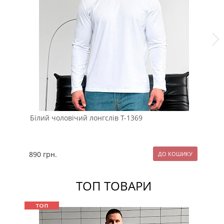
Білий чоловічий лонгслів Т-1369
Св
890
грн.
89
ТОП ТОВАРИ