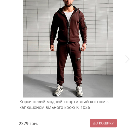
Коричневий модний спортивний костюм з
Біл
капюшоном вільного крою К-1026
2379
грн.
99