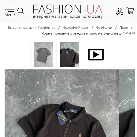
Меню
/
/
/
/
Інтернет-магазин Fashion-ua
Чоловічий одяг
Футболки
Поло
Чорне чоловіче брендове поло на блискавці Ф-1474