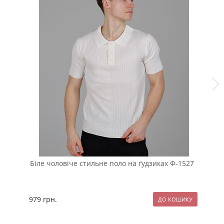
Біле чоловіче стильне поло на ґудзиках Ф-1527
Те
979
грн.
10