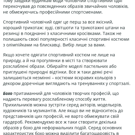
Тому завдяки будинкам моди
чоловічий
спортивний одяг
перекочував до повсякденних образів звичайних чоловіків,
не обмежуючись професійними спортсменами.
Спортивний чоловічий одяг це перш за все якісний,
хороший трикотаж: худі, світшоти та трикотажні штани на
резинці в поєднанні з класичними кросівками. Також не
полишають своєї популярності класичні спортивні костюми
з олімпійками на блискавці. Вибір лише за вами.
Якщо хочете одягати спортивний костюм не лише на
природу, а й на прогулянки в місті та створювати
розслаблені образи. Обирайте моделі пастельних або
приглушені природні відтінки. Все ж таки деякі речі
залишаються незмінні – костюми яскравих кольорів з
декором доречніше виглядають на тренуваннях у спортзалі.
Бохо
притаманний для чоловіків творчих професій, що
надають перевагу розслабленому способу життя.
Прихильників можна зустріти серед акторів, модельєрів,
художників та музикантів. Але якщо ви не відноситесь до
представників цих професій, не варто обмежувати свій
гардероб. Рекомендуємо все ж таки створити декілька
образів у бохо для неформальних подій. Серед основних
характеристик бохо можна виділити багатошаровість в