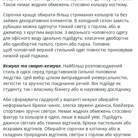
Також немає жодних обмежень стосовно кольору костюму.
Сорочки краще обирати більш стриманих кольорів та без
зайвих декоративних елементів. В холодний сезон замість
рубашки можна одягнути тонкий светр з горлом, або ж
джемпер з круглим вирізом. З верхнього
чоловічого
одягу
для офісного виду ідеально підійдуть: класичне двобортне
або однобортне пальто, тренч або парка. Головне,
щоб
чоловічий
верхній стильний одяг повністю приховував
нижній край піджака.
Кежуал та смарт-кежуал.
Найбільш розповсюджений
стиль в одязі серед представників сильної половини
людства. Цей вибір цілком виправданий універсальністю,
легкістю та зручністю поєднання речей. Він підійде як
студенту, так і власнику бізнесу або ж науковому досліднику.
Аби сформувати гардероб у варіанті кежуал обирайте
неформальні брюки чинос, злегка звужені джинси, блейзери,
спортивні зручні светри. Немає жодних обмежень стосовно
фактур та кольорів в одязі, лише в вашій уяві. Підійдуть
джинси світлих або темних відтінків, брюки пастельних або
яскравих відтінків. Обирайте сорочки в клітинку або ж
складних природних відтінків, светри з горлом або круглим