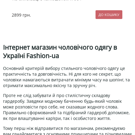
2899
грн.
1
Інтернет магазин чоловічого одягу в
Україні Fashion-ua
Основний критерій вибору стильного чоловічого одягу це
практичність та довговічність. Ні для кого не секрет, що
чоловіки намагаються витрачати мінімум часу на шопінг, та
отримати максимально якісну та зручну річ.
Проте не слід забувати й про стилістичну складову
гардеробу. Завдяки модному баченню будь-який чоловік
може розповісти про себе, не сказавши жодного слова.
Правильно сформований та підібраний гардероб допоможе,
як при влаштуванні кар’єри, так і особистого життя.
Тому перш ніж відправитися по магазинам, рекомендуємо
вам ознайомитися з основними принципами та різновидами