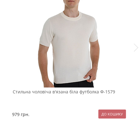
Стильна чоловіча в'язана біла футболка Ф-1579
Ч
979
грн.
1