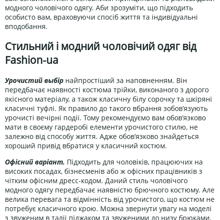
модного чоловічого одягу. Аби зрозуміти, що підходить
особисто вам, враховуючи спосіб життя та індивідуальні
вподобання.
Стильний і модний чоловічий одяг від
Fashion-ua
Урочистий выбір
найпростіший за наповненням. Він
передбачає наявності костюма трійки, виконаного з дорого
якісного матеріалу, а також класичну білу сорочку та шкіряні
класичні туфлі. Як правило до такого вбрання зобов’язують
урочисті вечірні події. Тому рекомендуємо вам обов’язково
мати в своєму гардеробі елементи урочистого стилю, не
залежно від способу життя. Адже обов’язково знайдеться
хороший привід вбратися у класичний костюм.
Офісний варіант.
Підходить для чоловіків, працюючих на
високих посадах, бізнесменів або ж офісних працівників з
чітким офісним дресс-кодом. Даний стиль чоловічого
модного одягу передбачає наявністю брючного костюму. Але
велика перевага та відмінність від урочистого, що костюм не
потребує класичного крою. Можна звернути увагу на моделі
з звуженим в талії піджаком та звуженими до низу брюками.