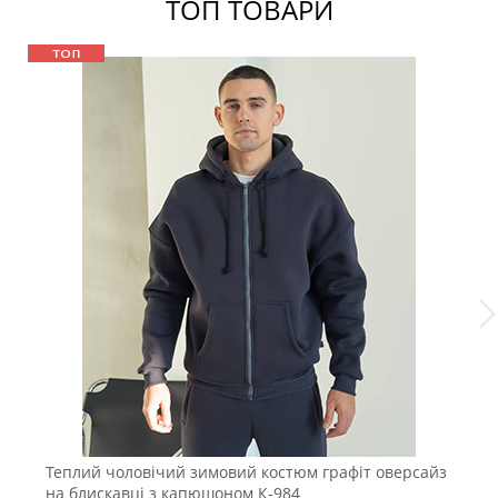
ТОП ТОВАРИ
Теплий чоловічий зимовий костюм графіт оверсайз
Ч
на блискавці з капюшоном К-984