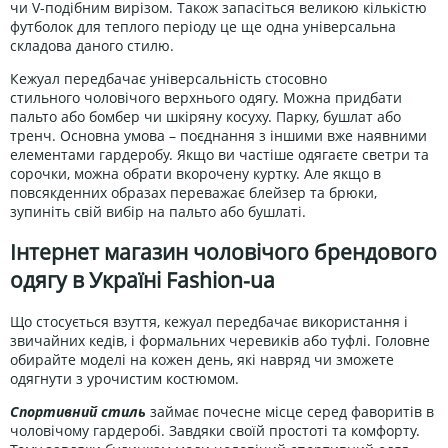
чи V-подібним вирізом. Також запасіться великою кількістю
футболок для теплого періоду це ще одна універсальна
складова даного стилю.
Кежуал передбачає універсальність стосовно
стильного
чоловічого
верхнього одягу. Можна придбати
пальто або бомбер чи шкіряну косуху. Парку, бушлат або
тренч. Основна умова – поєднання з іншими вже наявними
елементами гардеробу. Якщо ви частіше одягаєте светри та
сорочки, можна обрати вкорочену куртку. Але якщо в
повсякденних образах переважає блейзер та брюки,
зупиніть свій вибір на пальто або бушлаті.
Інтернет магазин чоловічого брендового
одягу в Україні Fashion-ua
Що стосується взуття, кежуал передбачає використання і
звичайних кедів, і формальних черевиків або туфлі. Головне
обирайте моделі на кожен день, які навряд чи зможете
одягнути з урочистим костюмом.
Спортивний стиль
займає почесне місце серед фаворитів в
чоловічому гардеробі. Завдяки своїй простоті та комфорту.