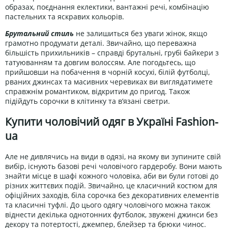
образах, поєднання еклектики, вантажні речі, комбінацію
пастельних та яскравих кольорів.
Брутальний стиль
не залишиться без уваги жінок, якщо
грамотно продумати деталі. Звичайно, що переважна
більшість прихильників – справді брутальні, грубі байкери з
татуюванням та довгим волоссям. Але погодьтесь, що
прийшовши на побачення в чорній косухі, білій футболці,
рваних джинсах та масивних черевиках ви виглядатимете
справжнім романтиком, відкритим до пригод. Також
підійдуть сорочки в клітинку та в’язані светри.
Купити чоловічий одяг в Україні Fashion-
ua
Але не дивлячись на види в одязі, на якому ви зупините свій
вибір, існують базові речі чоловічого гардеробу. Вони мають
знайти місце в шафі кожного чоловіка, аби ви були готові до
різних життєвих подій. Звичайно, це класичний костюм для
офіційних заходів, біла сорочка без декоративних елементів
та класичні туфлі. До цього одягу чоловічого можна також
віднести декілька однотонних футболок, звужені джинси без
декору та потертості, джемпер, блейзер та брюки чинос.