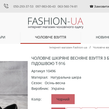
050-293-37-53
097-983-00-43
063-560-74-81
АРИ
ЧОЛОВІЧЕ ВЗУТТЯ
НОВИН
/
Інтернет-магазин Fashion-ua
Чоловіче вз
ЧОЛОВІЧЕ ШКІРЯНЕ ВЕСНЯНЕ ВЗУТТЯ З 
ПІДОШВОЮ Т-916
Артикул
10496
Матеріал:
Натуральна шкіра
Сезон:
Осінь-весна
Виробник:
Україна
Колір:
Чорний