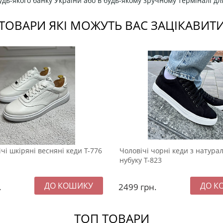
дь-якого банку України або в будь-якому зручному терміналі дл
ТОВАРИ ЯКІ МОЖУТЬ ВАС ЗАЦІКАВИТ
ічі шкіряні весняні кеди Т-776
Чоловічі чорні кеди з натура
нубуку Т-823
.
2499
грн.
ТОП ТОВАРИ