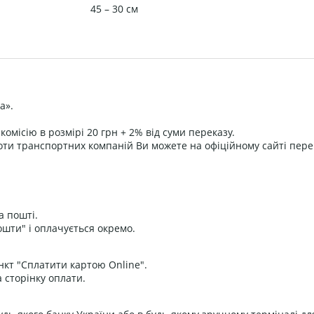
45 – 30 см
а».
омісію в розмірі 20 грн + 2% від суми переказу.
оти транспортних компаній Ви можете на офіційному сайті пере
а пошті.
ошти" і оплачується окремо.
нкт "Сплатити картою Online".
 сторінку оплати.