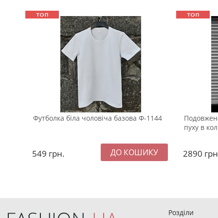
Футболка біла чоловіча базова Ф-1144
Подовжена
пуху в кол
549
грн.
2890
грн
Розділи