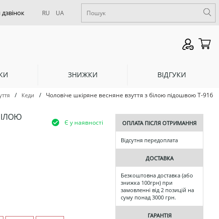
RU
UA
КИ
ЗНИЖКИ
ВІДГУКИ
/
/
Чоловіче шкіряне весняне взуття з білою підошвою Т-916
уття
Кеди
БІЛОЮ
Є у наявності
ОПЛАТА ПІСЛЯ ОТРИМАННЯ
Відсутня передоплата
ДОСТАВКА
Безкоштовна доставка (або
знижка 100грн) при
замовленні від 2 позицій на
суму понад 3000 грн.
ГАРАНТІЯ