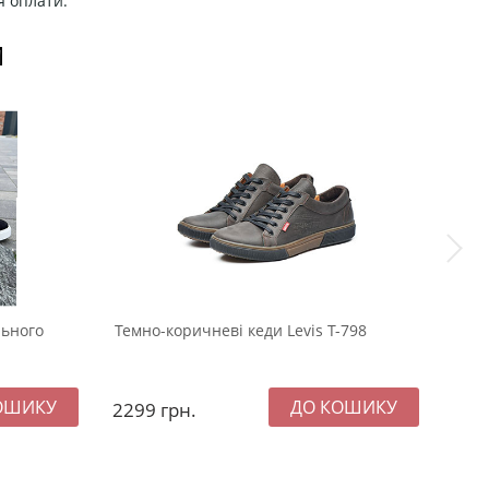
я оплати.
И
льного
Темно-коричневі кеди Levis Т-798
Чорн
Т-92
2299
грн.
229