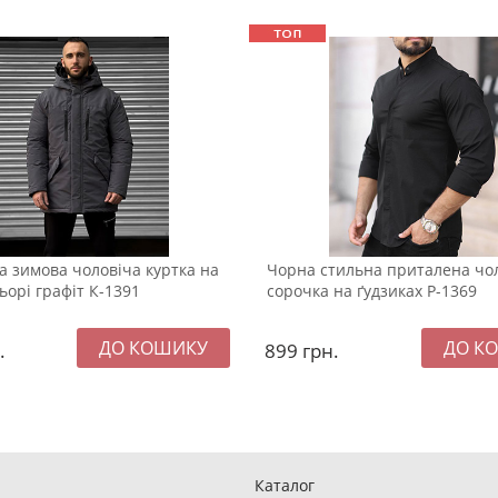
 зимова чоловіча куртка на
Чорна стильна приталена чо
ьорі графіт К-1391
сорочка на ґудзиках Р-1369
.
899
грн.
Каталог