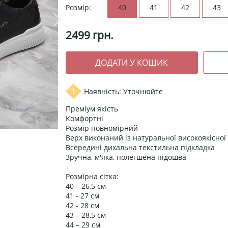
Розмір:
40
41
42
43
2499
грн.
Наявність: Уточнюйте
Преміум якість
Комфортні
Розмір повномірний
Верх виконаний із натуральної високоякісної ш
Всередині дихальна текстильна підкладка
Зручна, м'яка, полегшена підошва
Розмірна сітка:
40 – 26,5 см
41 - 27 см
42 - 28 см
43 – 28,5 см
44 – 29 см