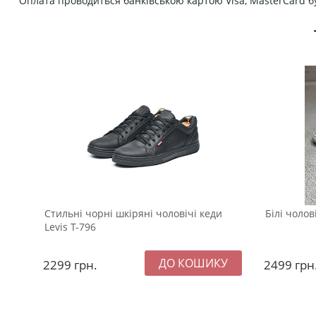
Оплата проводиться банківською картою Visa, MasterCard бу
Стильні чорні шкіряні чоловічі кеди
Білі чолов
Levis Т-796
2299
грн.
2499
грн