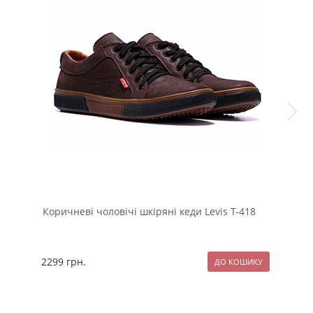
Коричневі чоловічі шкіряні кеди Levis Т-418
Мод
в м
2299
грн.
259