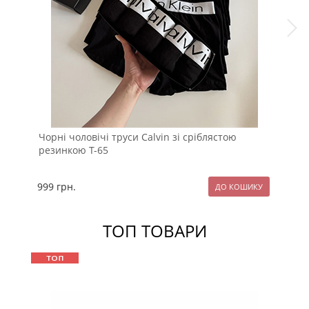
Чорні чоловічі труси Calvin зі сріблястою
Ком
резинкою Т-65
Lac
999
грн.
99
ТОП ТОВАРИ