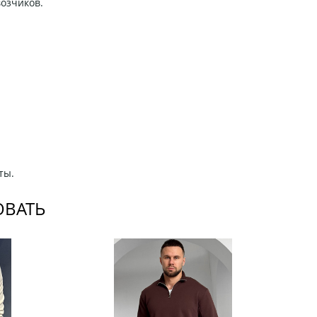
возчиков.
ты.
ОВАТЬ