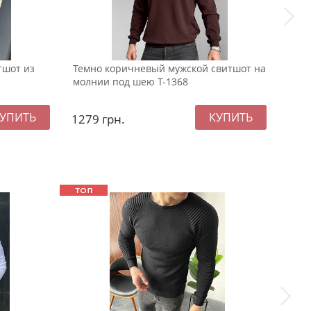
тшот из
Темно коричневый мужской свитшот на
Чер
молнии под шею Т-1368
Pobe
1279
грн.
99