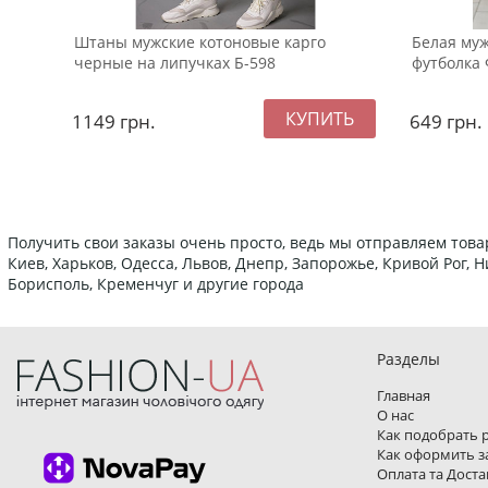
Штаны мужские котоновые карго
Белая муж
черные на липучках Б-598
футболка 
1149
грн.
649
грн.
Получить свои заказы очень просто, ведь мы отправляем това
Киев, Харьков, Одесса, Львов, Днепр, Запорожье, Кривой Рог,
Борисполь, Кременчуг и другие города
Разделы
Главная
О нас
Как подобрать 
Как оформить з
Оплата та Доста