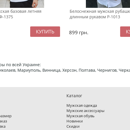
ская базовая летняя
Белоснежная мужская рубашк
Ф-1375
длинным рукавом Р-1013
899
грн.
ры по всей Украине:
 Николаев, Мариуполь, Винница, Херсон, Полтава, Чернигов, Че
Каталог
Мужская одежда
Мужские аксессуары
размер
Мужская обувь
аказ
Новинки
вка
Скидки