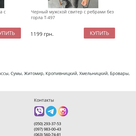
а с
Черный мужской свитер с ребрами без
Белы
горла Т-497
1199
грн.
999
ркассы, Сумы, Житомир, Кропивницкий, Хмельницкий, Бровары,
Контакты
(050) 293-37-53
(097) 983-00-43
(063) 560-74-81