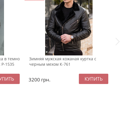
а в темно
Зимняя мужская кожаная куртка с
Серы
 Р-1535
черным мехом К-761
капю
3200
грн.
259