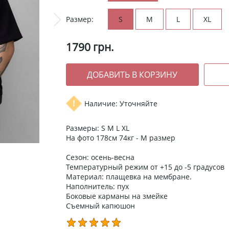
Размер:
S
M
L
XL
1790
грн.
Наличие: Уточняйте
Размеры: S M L XL
На фото 178см 74кг - М размер
Сезон: осень-весна
Температурный режим от +15 до -5 градусов
Материал: плащевка на мембране.
Наполнитель: пух
Боковые карманы на змейке
Съемный капюшон