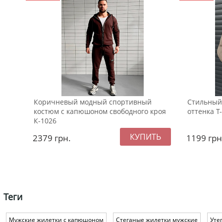
Коричневый модный спортивный
Стильный
костюм с капюшоном свободного кроя
оттенка Т
К-1026
2379
грн.
1199
грн
Теги
Мужские жилетки с капюшоном
Стеганые жилетки мужские
Уте