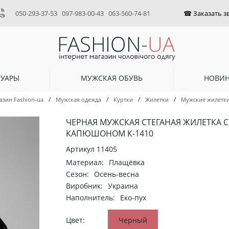
050-293-37-53
097-983-00-43
063-560-74-81
СУАРЫ
МУЖСКАЯ ОБУВЬ
НОВИ
/
/
/
/
азин Fashion-ua
Мужская одежда
Куртки
Жилетки
Мужские жилетк
ЧЕРНАЯ МУЖСКАЯ СТЕГАНАЯ ЖИЛЕТКА С
КАПЮШОНОМ К-1410
Артикул
11405
Материал:
Плащёвка
Сезон:
Осень-весна
Виробник:
Украина
Наполнитель:
Еко-пух
Цвет:
Черный