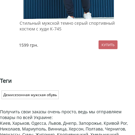
Стильный мужской темно серый спортивный
Мод
костюм с худи К-745
рук
1599
грн.
89
Теги
Демисезонная мужская обувь
Получить свои заказы очень просто, ведь мы отправляем
товары по всей Украине:
Киев, Харьков, Одесса, Львов, Днепр, Запорожье, Кривой Рог,
Николаев, Мариуполь, Винница, Херсон, Полтава, Чернигов,
Черкассы, Сумы, Житомир, Кропивницкий, Хмельницкий,