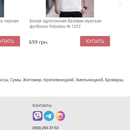
ка черная
Белая однотонная базовая мужская
Темн
футболка Pobedov Ф-1372
с ко
699
грн.
107
ркассы, Сумы, Житомир, Кропивницкий, Хмельницкий, Бровары,
Контакты
(050) 293-37-53