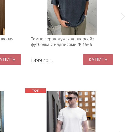
пковая
Темно серая мужская оверсайз
Тем
футболка с надписями Ф-1566
футб
1399
грн.
69