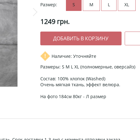
Размер:
S
M
L
XL
1249
грн.
Наличие: Уточняйте
Размеры: S M L XL (полномерные, оверсайз)
Состав: 100% хлопок (Washed)
Очень мягкая ткань, эффект велюра.
На фото 184см 80кг - Л размер
та». Срок доставки 1-3 дня с момента отправки заказа.