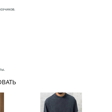
возчиков.
ты.
ОВАТЬ