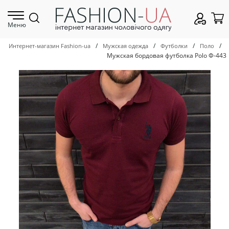
Меню
/
/
/
/
Интернет-магазин Fashion-ua
Мужская одежда
Футболки
Поло
Мужская бордовая футболка Polo Ф-443