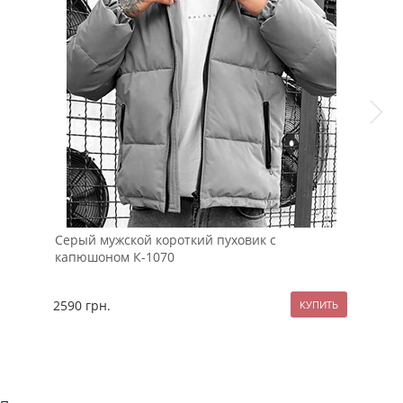
Серый мужской короткий пуховик с
Бел
капюшоном К-1070
руб
2590
грн.
899