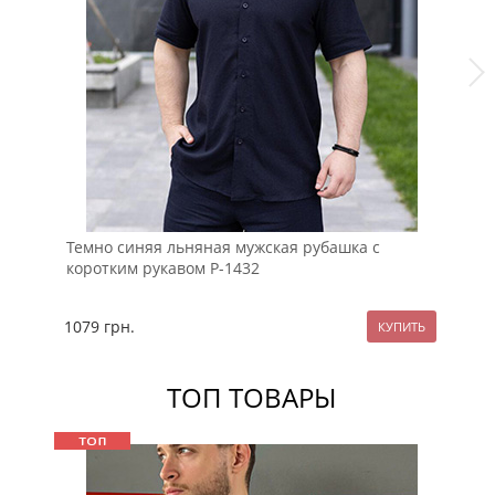
Темно синяя льняная мужская рубашка с
Че
коротким рукавом Р-1432
ру
1079
грн.
10
ТОП ТОВАРЫ