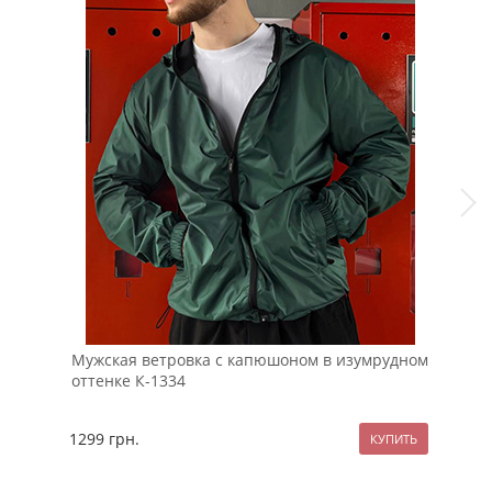
Мужская ветровка с капюшоном в изумрудном
Муж
оттенке К-1334
кор
1299
грн.
119