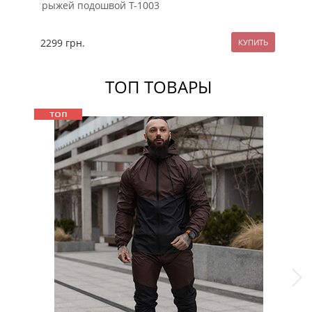
рыжей подошвой Т-1003
2299
грн.
22
ТОП ТОВАРЫ