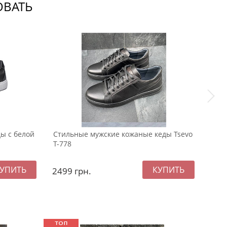
ОВАТЬ
ы с белой
Стильные мужские кожаные кеды Tsevo
Муж
Т-778
Levi
2499
грн.
229