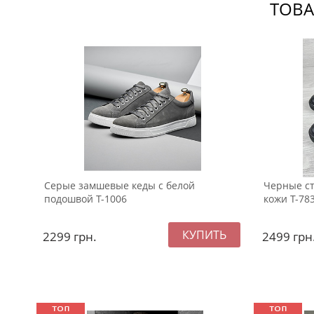
ТОВА
Серые замшевые кеды с белой
Черные ст
подошвой Т-1006
кожи Т-78
2299
грн.
2499
грн