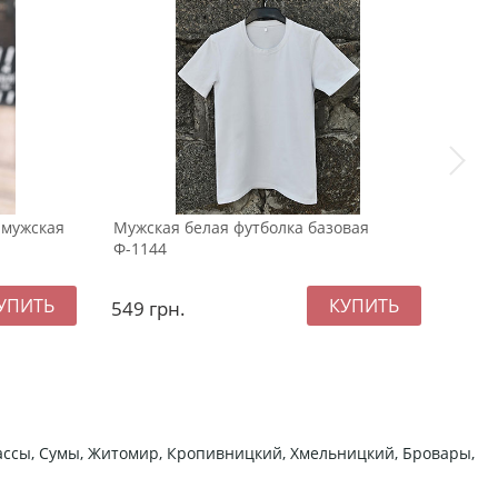
 мужская
Мужская белая футболка базовая
Мужс
Ф-1144
змей
549
грн.
109
ркассы, Сумы, Житомир, Кропивницкий, Хмельницкий, Бровары,