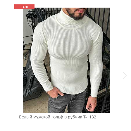
Белый мужской гольф в рубчик Т-1132
Чер
кап