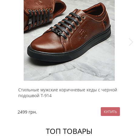
Стильные мужские коричневые кеды с черной
Че
подошвой Т-914
2499
грн.
22
ТОП ТОВАРЫ