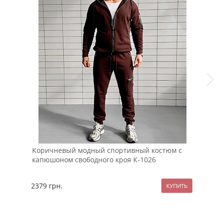
Коричневый модный спортивный костюм с
Чер
капюшоном свободного кроя К-1026
руб
2379
грн.
89