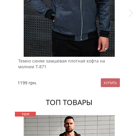
Темно синяя замшевая плотная кофта на
За
молнии Т-871
мо
1199
грн.
11
ТОП ТОВАРЫ