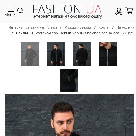
Меню
/
/
/
Интернет-магазин Fashion-ua
Мужская одежда
Кофты
На молнии
/
Стильный мужской замшевый черный бомбер весна-осень Т-869