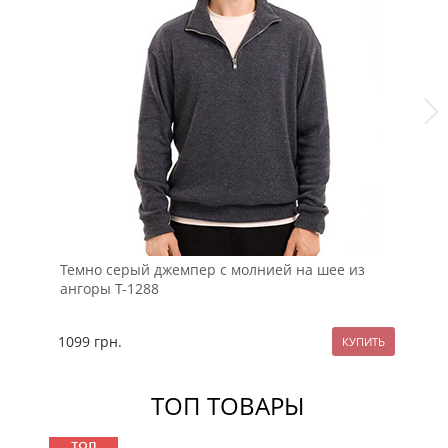
Темно серый джемпер с молнией на шее из
Бе
ангоры Т-1288
мо
1099
грн.
10
ТОП ТОВАРЫ