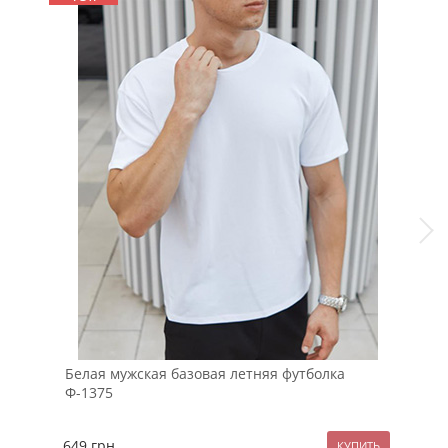
Белая мужская базовая летняя футболка
Муж
Ф-1375
отт
649
грн.
129