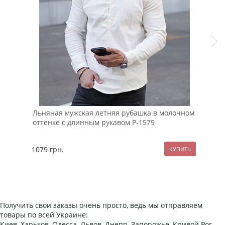
Льняная мужская летняя рубашка в молочном
Тем
оттенке с длинным рукавом Р-1579
кор
1079
грн.
107
Получить свои заказы очень просто, ведь мы отправляем
товары по всей Украине:
Киев, Харьков, Одесса, Львов, Днепр, Запорожье, Кривой Рог,