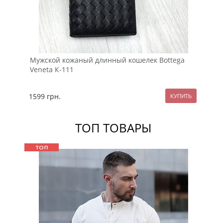
Мужской кожаный длинный кошелек Bottega
Му
Veneta К-111
1599
грн.
14
ТОП ТОВАРЫ