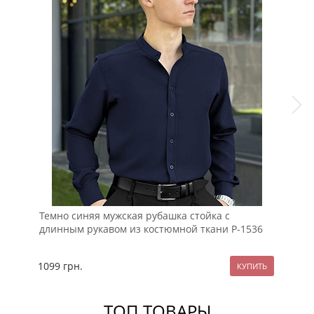
Темно синяя мужская рубашка стойка с
Лег
длинным рукавом из костюмной ткани Р-1536
при
1099
грн.
99
ТОП ТОВАРЫ