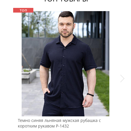
Темно синяя льняная мужская рубашка с
Кор
коротким рукавом Р-1432
гра