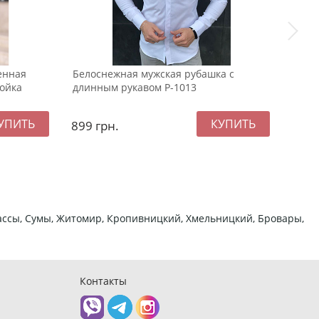
енная
Белоснежная мужская рубашка с
Черн
тойка
длинным рукавом Р-1013
Pobe
899
грн.
164
ркассы, Сумы, Житомир, Кропивницкий, Хмельницкий, Бровары,
Контакты