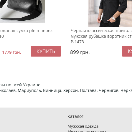
ожаная сумка plein через
Черная классическая притал
10
мужская рубашка воротник с
Р-1473
899
грн.
1779
грн.
ры по всей Украине:
 Николаев, Мариуполь, Винница, Херсон, Полтава, Чернигов, Че
Каталог
Мужская одежда
Мужские аксессуары