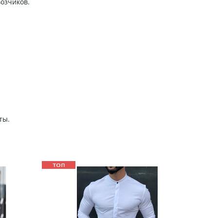
возчиков.
ты.