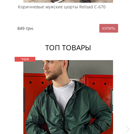
Коричневые мужские шорты Reload С-670
Ор
ка
849
грн.
79
ТОП ТОВАРЫ