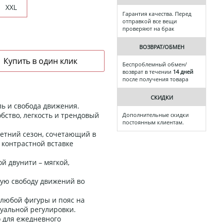
XXL
Гарантия качества. Перед
отправкой все вещи
проверяют на брак
ВОЗВРАТ/ОБМЕН
Беспроблемный обмен/
возврат в течении
14 дней
после получения товара
СКИДКИ
ль и свобода движения.
бство, легкость и трендовый
Дополнительные скидки
постоянным клиентам.
летний сезон, сочетающий в
 контрастной вставке
ой двунити – мягкой,
ую свободу движений во
любой фигуры и пояс на
уальной регулировки.
 для ежедневного