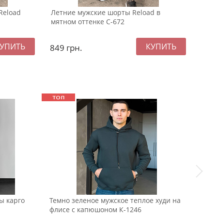
Reload
Летние мужские шорты Reload в
Шор
мятном оттенке С-672
С-69
849
грн.
84
ы карго
Темно зеленое мужское теплое худи на
Тепл
флисе с капюшоном К-1246
Т-13