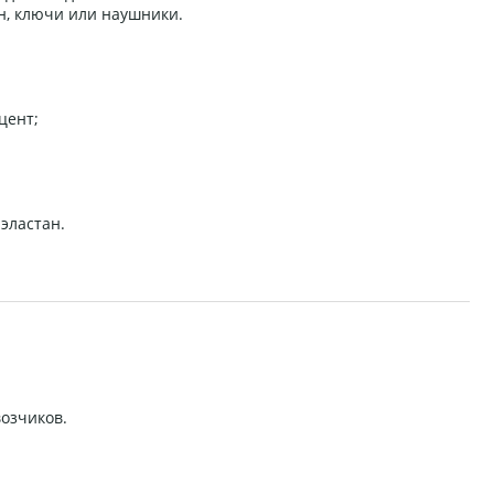
н, ключи или наушники.
цент;
 эластан.
возчиков.