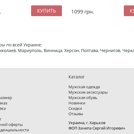
.
1099
грн.
ры по всей Украине:
 Николаев, Мариуполь, Винница, Херсон, Полтава, Чернигов, Че
Каталог
Мужская одежда
Мужские аксессуары
размер
Мужская обувь
аказ
Новинки
вка
Скидки
Отзывы
т
Украина, г. Харьков
чной оферты
ФОП Зачепа Сергей Игоревич
иденциальности