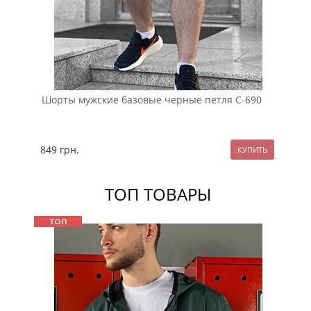
Шорты мужские базовые черные петля С-690
Те
шв
849
грн.
98
ТОП ТОВАРЫ