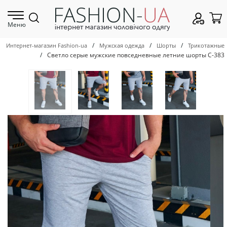
Меню
/
/
/
Интернет-магазин Fashion-ua
Мужская одежда
Шорты
Трикотажные
/
Светло серые мужские повседневные летние шорты С-383