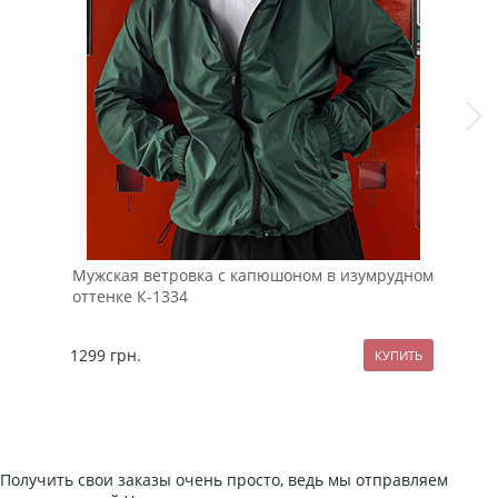
Мужская ветровка с капюшоном в изумрудном
Зим
оттенке К-1334
мех
1299
грн.
320
Получить свои заказы очень просто, ведь мы отправляем