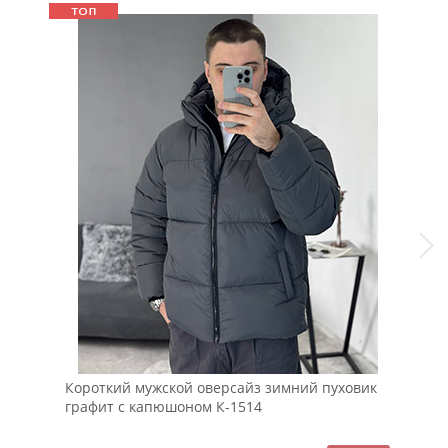
Короткий мужской оверсайз зимний пуховик
Бел
графит с капюшоном К-1514
Ф-1