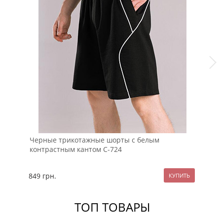
Черные трикотажные шорты с белым
Те
контрастным кантом С-724
шв
849
грн.
98
ТОП ТОВАРЫ