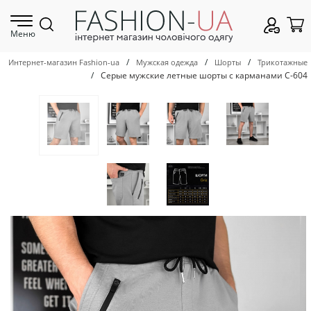
Меню
/
/
/
Интернет-магазин Fashion-ua
Мужская одежда
Шорты
Трикотажные
/
Серые мужские летные шорты с карманами С-604