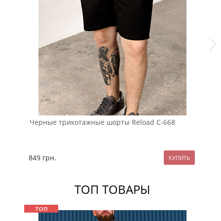
Черные трикотажные шорты Reload С-668
Му
С-
849
грн.
84
ТОП ТОВАРЫ