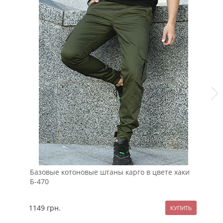
Базовые котоновые штаны карго в цвете хаки
Че
Б-470
фл
1149
грн.
12