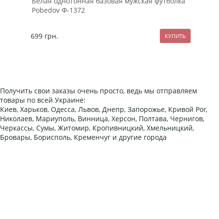
Белая однотонная базовая мужская футболка
Бел
Pobedov Ф-1372
Ф-1
699
грн.
64
Получить свои заказы очень просто, ведь мы отправляем
товары по всей Украине:
Киев, Харьков, Одесса, Львов, Днепр, Запорожье, Кривой Рог,
Николаев, Мариуполь, Винница, Херсон, Полтава, Чернигов,
Черкассы, Сумы, Житомир, Кропивницкий, Хмельницкий,
Бровары, Борисполь, Кременчуг и другие города