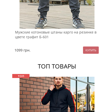
Мужские котоновые штаны карго на резинке в
Ко
цвете графит Б-601
1099
грн.
10
ТОП ТОВАРЫ