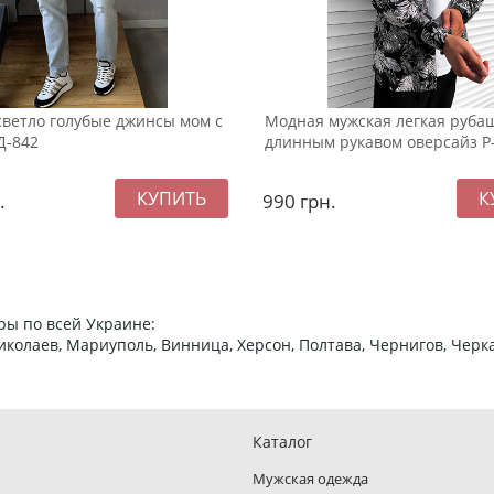
ветло голубые джинсы мом с
Модная мужская легкая рубаш
Д-842
длинным рукавом оверсайз Р
.
990
грн.
ры по всей Украине:
 Николаев, Мариуполь, Винница, Херсон, Полтава, Чернигов, Че
Каталог
Мужская одежда