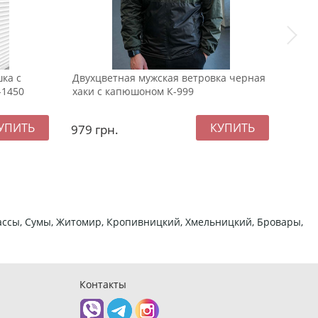
ка с
Двухцветная мужская ветровка черная
Кори
-1450
хаки с капюшоном К-999
кост
К-10
979
грн.
237
ркассы, Сумы, Житомир, Кропивницкий, Хмельницкий, Бровары,
Контакты