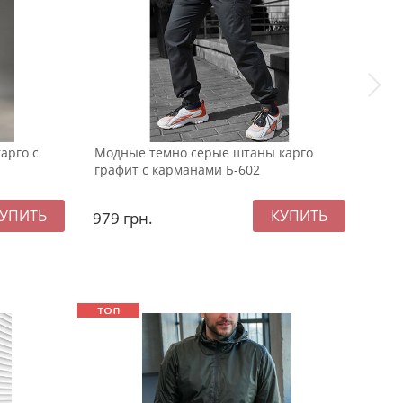
арго с
Модные темно серые штаны карго
Муж
графит с карманами Б-602
с ка
979
грн.
114