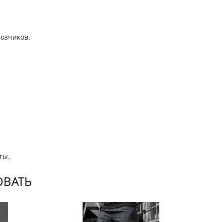
возчиков.
ты.
ОВАТЬ