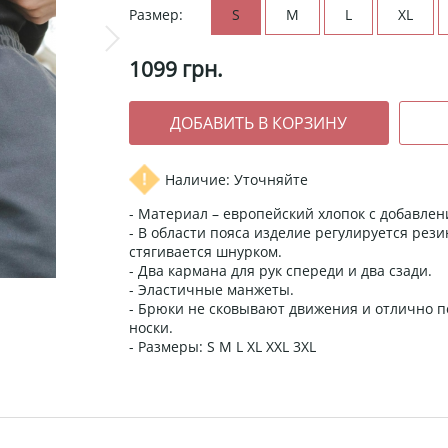
Размер:
S
M
L
XL
1099
грн.
Наличие: Уточняйте
- Материал – европейский хлопок с добавлен
- В области пояса изделие регулируется рез
стягивается шнурком.
- Два кармана для рук спереди и два сзади.
- Эластичные манжеты.
- Брюки не сковывают движения и отлично п
носки.
- Размеры: S M L XL XXL 3XL