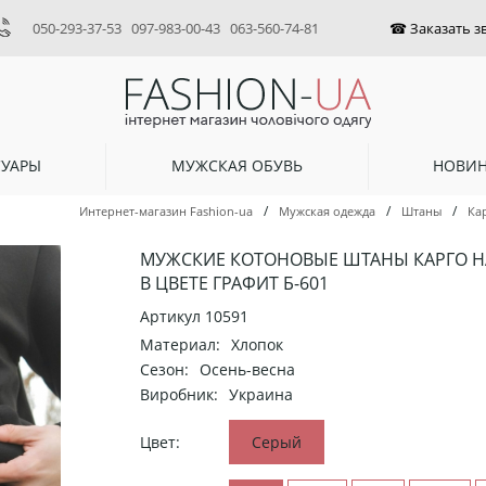
050-293-37-53
097-983-00-43
063-560-74-81
СУАРЫ
МУЖСКАЯ ОБУВЬ
НОВИ
/
/
/
Интернет-магазин Fashion-ua
Мужская одежда
Штаны
Ка
МУЖСКИЕ КОТОНОВЫЕ ШТАНЫ КАРГО Н
В ЦВЕТЕ ГРАФИТ Б-601
Артикул
10591
Материал:
Хлопок
Сезон:
Осень-весна
Виробник:
Украина
Цвет:
Серый