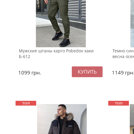
Мужские штаны карго Pobedov хаки
Темно син
Б-612
весна осе
1099
грн.
1149
грн