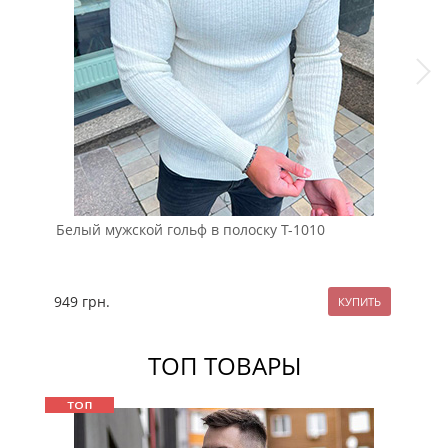
Белый мужской гольф в полоску Т-1010
Муж
949
грн.
99
ТОП ТОВАРЫ