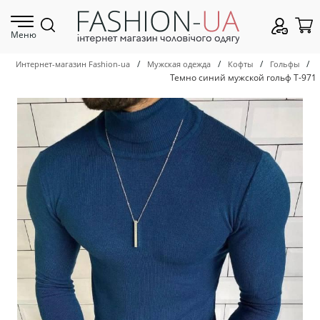
Меню
/
/
/
/
Интернет-магазин Fashion-ua
Мужская одежда
Кофты
Гольфы
Темно синий мужской гольф Т-971