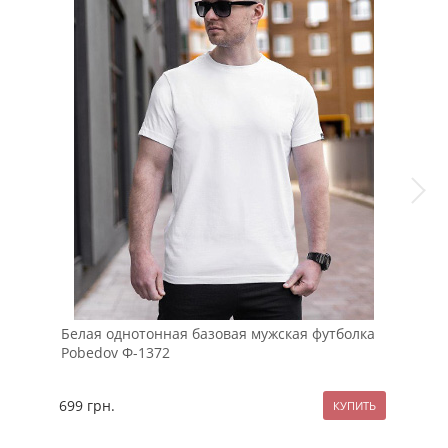
Белая однотонная базовая мужская футболка
Чер
Pobedov Ф-1372
699
грн.
799