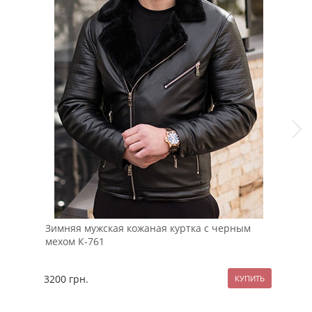
Зимняя мужская кожаная куртка с черным
Беж
мехом К-761
фут
3200
грн.
124