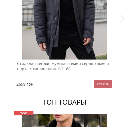
Стильная теплая мужская темно серая зимняя
Те
парка с капюшоном К-1186
ка
2699
грн.
27
ТОП ТОВАРЫ