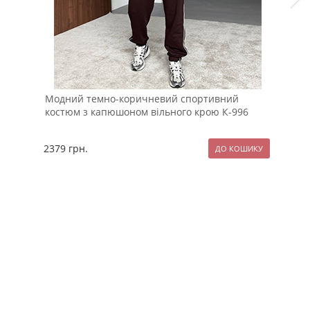
Модний темно-коричневий спортивний
Чол
костюм з капюшоном вільного крою К-996
кор
2379
грн.
119