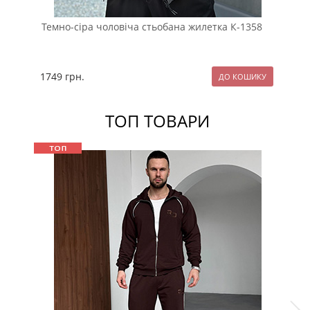
Темно-сіра чоловіча стьобана жилетка К-1358
Чо
ка
1749
грн.
16
ТОП ТОВАРИ