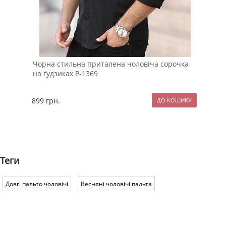
Чорна стильна приталена чоловіча сорочка
Біл
на ґудзиках Р-1369
Р-1
899
грн.
89
Теги
Довгі пальто чоловічі
Весняні чоловічі пальта