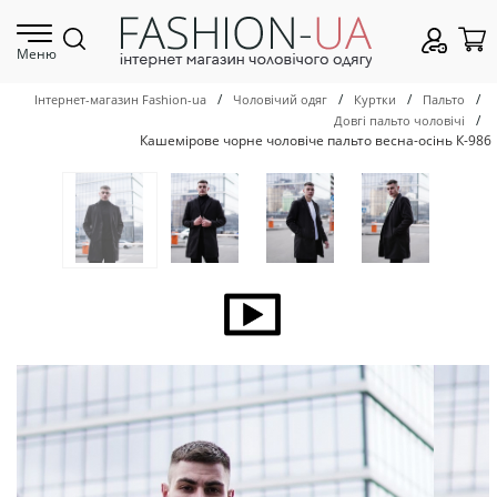
Меню
/
/
/
/
Інтернет-магазин Fashion-ua
Чоловічий одяг
Куртки
Пальто
/
Довгі пальто чоловічі
Кашемірове чорне чоловіче пальто весна-осінь К-986