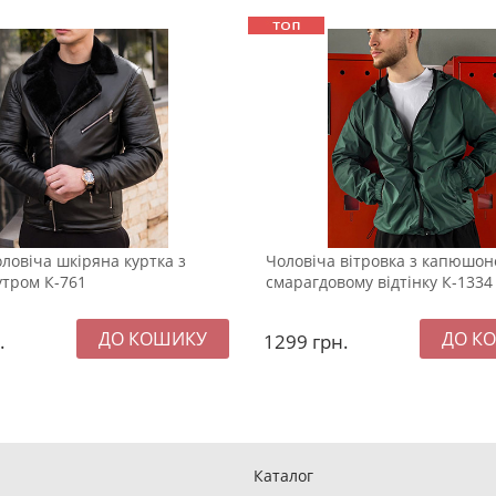
ловіча шкіряна куртка з
Чоловіча вітровка з капюшон
утром К-761
смарагдовому відтінку К-1334
.
1299
грн.
Каталог