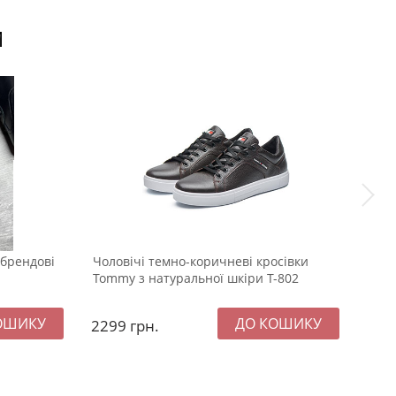
И
 брендові
Чоловічі темно-коричневі кросівки
Модн
Tommy з натуральної шкіри Т-802
Арма
2299
грн.
249