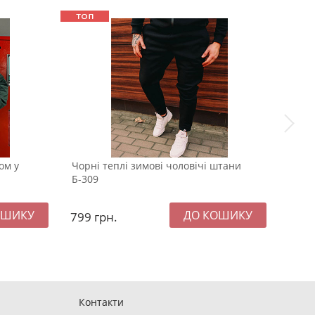
ом у
Чорні теплі зимові чоловічі штани
Біла
Б-309
футб
799
грн.
579
Контакти