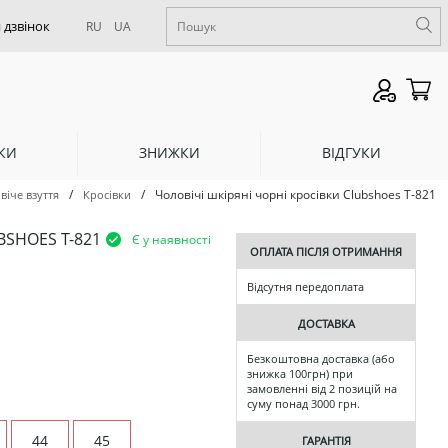
RU
UA
КИ
ЗНИЖКИ
ВІДГУКИ
/
/
Чоловічі шкіряні чорні кросівки Clubshoes Т-821
віче взуття
Кросівки
BSHOES Т-821
Є у наявності
ОПЛАТА ПІСЛЯ ОТРИМАННЯ
Відсутня передоплата
ДОСТАВКА
Безкоштовна доставка (або
знижка 100грн) при
замовленні від 2 позицій на
суму понад 3000 грн.
44
45
ГАРАНТІЯ