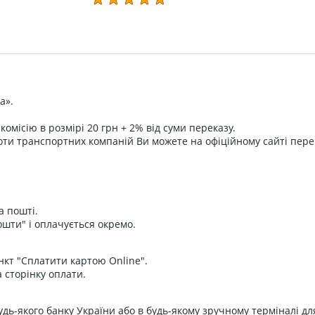
а».
омісію в розмірі 20 грн + 2% від суми переказу.
оти транспортних компаній Ви можете на офіційному сайті пере
а пошті.
ошти" і оплачується окремо.
нкт "Сплатити картою Online".
 сторінку оплати.
дь-якого банку України або в будь-якому зручному терміналі дл