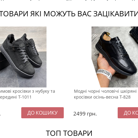
ТОВАРИ ЯКІ МОЖУТЬ ВАС ЗАЦІКАВИТ
имові кросівки з нубуку та
Модні чорні чоловічі шкіряні
ередині Т-1011
кросівки осінь-весна Т-828
.
2499
грн.
ТОП ТОВАРИ