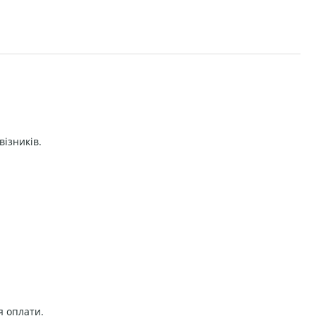
візників.
я оплати.