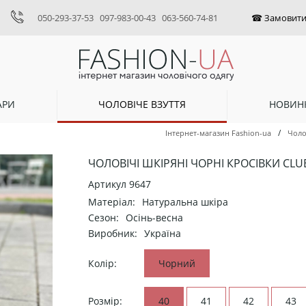
050-293-37-53
097-983-00-43
063-560-74-81
АРИ
ЧОЛОВІЧЕ ВЗУТТЯ
НОВИН
/
Інтернет-магазин Fashion-ua
Чоло
ЧОЛОВІЧІ ШКІРЯНІ ЧОРНІ КРОСІВКИ CLU
Артикул
9647
Матеріал:
Натуральна шкіра
Сезон:
Осінь-весна
Виробник:
Україна
Колір:
Чорний
Розмір:
40
41
42
43