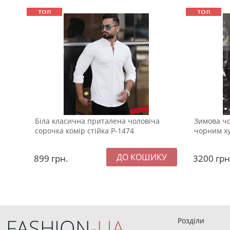
Біла класична приталена чоловіча
Зимова чо
сорочка комір стійка Р-1474
чорним х
899
грн.
3200
грн
Розділи