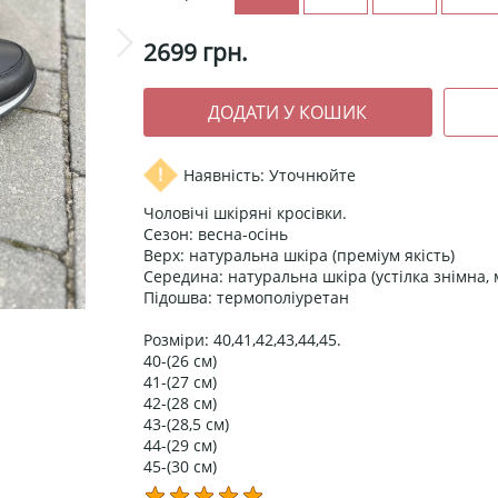
2699
грн.
Наявність: Уточнюйте
Чоловічі шкіряні кросівки.
Сезон: весна-осінь
Верх: натуральна шкіра (преміум якість)
Середина: натуральна шкіра (устілка знімна, 
Підошва: термополіуретан
Розміри: 40,41,42,43,44,45.
40-(26 см)
41-(27 см)
42-(28 см)
43-(28,5 см)
44-(29 см)
45-(30 см)