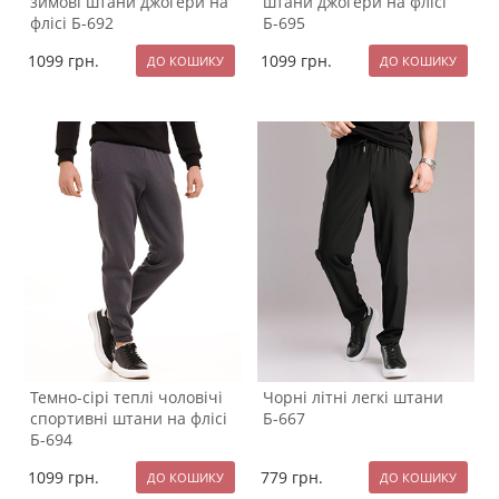
зимові штани джогери на
штани джогери на флісі
флісі Б-692
Б-695
1099
грн.
1099
грн.
Темно-сірі теплі чоловічі
Чорні літні легкі штани
спортивні штани на флісі
Б-667
Б-694
1099
грн.
779
грн.