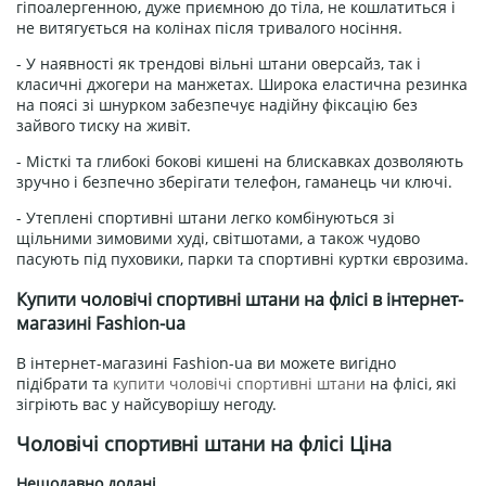
гіпоалергенною, дуже приємною до тіла, не кошлатиться і
не витягується на колінах після тривалого носіння.
- У наявності як трендові вільні штани оверсайз, так і
класичні джогери на манжетах. Широка еластична резинка
на поясі зі шнурком забезпечує надійну фіксацію без
зайвого тиску на живіт.
- Місткі та глибокі бокові кишені на блискавках дозволяють
зручно і безпечно зберігати телефон, гаманець чи ключі.
- Утеплені спортивні штани легко комбінуються зі
щільними зимовими худі, світшотами, а також чудово
пасують під пуховики, парки та спортивні куртки єврозима.
Купити чоловічі спортивні штани на флісі в інтернет-
магазині Fashion-ua
В інтернет-магазині Fashion-ua ви можете вигідно
підібрати та
купити чоловічі спортивні штани
на флісі, які
зігріють вас у найсуворішу негоду.
Чоловічі спортивні штани на флісі Ціна
Нещодавно додані