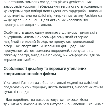
З настанням зимових холодів та різких демісезонних
заморозків комфорт і збереження тепла стають головними
критеріями при виборі повсякденного гардероба. Чоловічі
спортивні штани на флісі від інтернет-магазину Fashion-ua
— це ідеальне рішення для активних чоловіків, які
прагнуть виглядати стильно.
Особливість цього одягу полягає у щільному трикотажі з
внутрішнім м’яким начосом (флісом), який створює
надійний тепловий бар'єр, не пропускає пронизливий
вітер. Такі спорт штани незамінні для щоденних
прогулянок містом, зимових подорожей, тренувань на
свіжому повітрі, виїздів на природу чи комфортної їзди за
кермом автомобіля.
Особливості дизайну та переваги утеплених
спортивних штанів з флісом
У каталозі Fashion-ua зібрано стильні моделі на флісі, які
поєднують у собі турецьку якість пошиття, зносостійкість та
сучасні тренди:
- Для виробництва використовується високоякісна
тринитка з начосом на базі натуральної бавовни. Тканина є