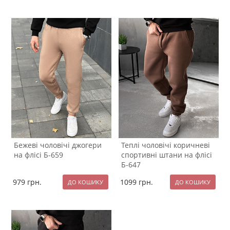
Бежеві чоловічі джогери
Теплі чоловічі коричневі
на флісі Б-659
спортивні штани на флісі
Б-647
979
грн.
1099
грн.