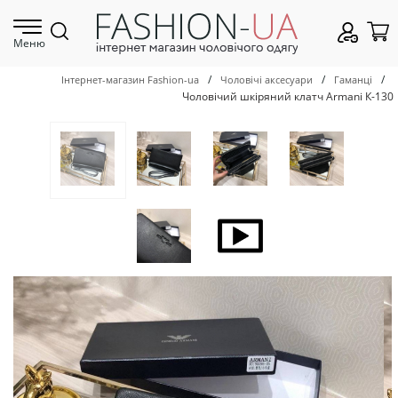
Меню
/
/
/
Інтернет-магазин Fashion-ua
Чоловічі аксесуари
Гаманці
Чоловічий шкіряний клатч Armani К-130