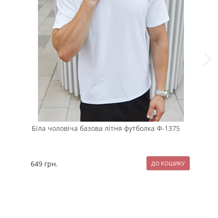
Біла чоловіча базова літня футболка Ф-1375
Біл
Т-1
649
грн.
129