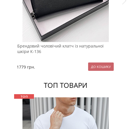
Брендовий чоловічий клатч із натуральної
Шк
шкіри К-136
кл
1779
грн.
12
ТОП ТОВАРИ