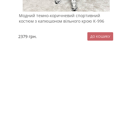
Модний темно-коричневий спортивний
Мод
костюм з капюшоном вільного крою К-996
від
2379
грн.
129