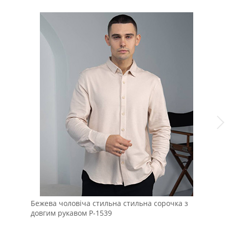
Бежева чоловіча стильна стильна сорочка з
Мо
довгим рукавом Р-1539
ов