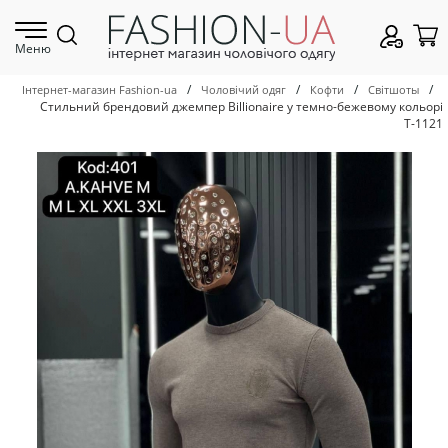
Меню
/
/
/
/
Інтернет-магазин Fashion-ua
Чоловічий одяг
Кофти
Світшоты
Стильний брендовий джемпер Billionaire у темно-бежевому кольорі
Т-1121