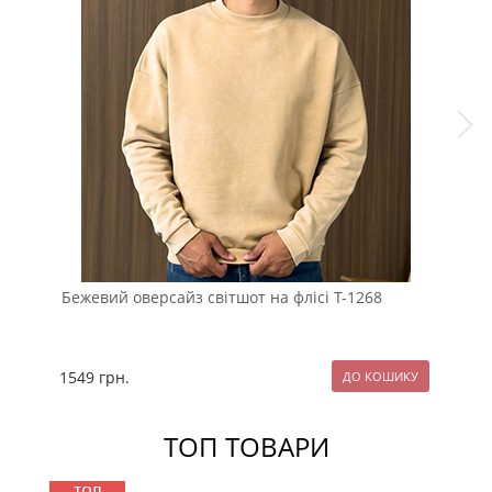
Бежевий оверсайз світшот на флісі Т-1268
Чор
зим
1549
грн.
11
ТОП ТОВАРИ