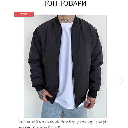
ТОП ТОВАРИ
Весняний чоловічий бомбер у кольорі графіт
Зим
вільного крою К-1581
хут