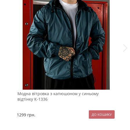
Модна вітровка з капюшоном у синьому
Те
відтінку К-1336
ка
1299
грн.
12