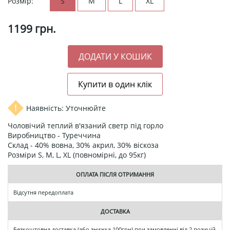
Розмір:
S
M
L
XL
1199
грн.
Наявність: Уточнюйте
Чоловічий теплий в'язаний светр під горло
Виробництво - Туреччина
Склад - 40% вовна, 30% акрил, 30% віскоза
Розміри S, M, L, XL (повномірні, до 95кг)
ОПЛАТА ПІСЛЯ ОТРИМАННЯ
Відсутня передоплата
ДОСТАВКА
Безкоштовна доставка (або знижка 100грн) при замовленні від 2 позицій