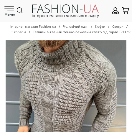
Меню
/
/
/
/
Інтернет-магазин Fashion-ua
Чоловічий одяг
Кофти
Светри
/
Теплий в'язаний темно-бежевий светр під горло Т-1159
З горлом