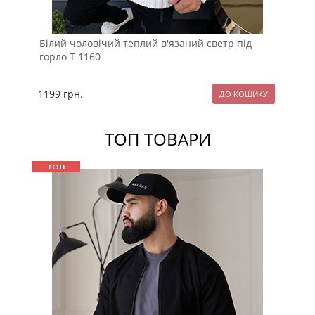
Білий чоловічий теплий в'язаний светр під
Тем
горло Т-1160
све
1199
грн.
11
ТОП ТОВАРИ