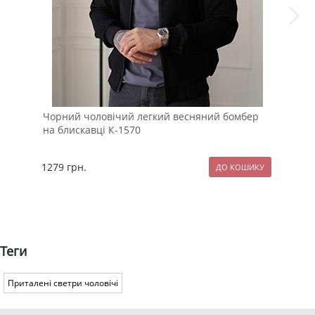
Чорний чоловічий легкий весняний бомбер
Біл
на блискавці К-1570
дов
1279
грн.
899
Теги
Приталені светри чоловічі