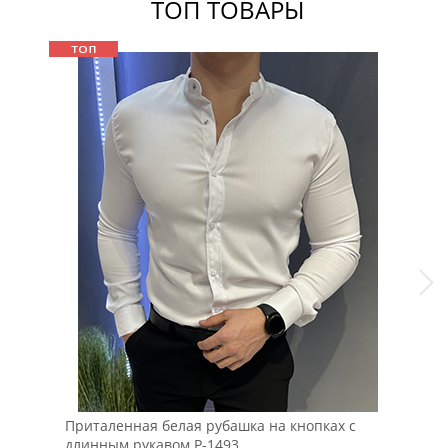
ТОП ТОВАРЫ
Приталенная белая рубашка на кнопках с
Мод
длинным рукавом Р-1493
отт