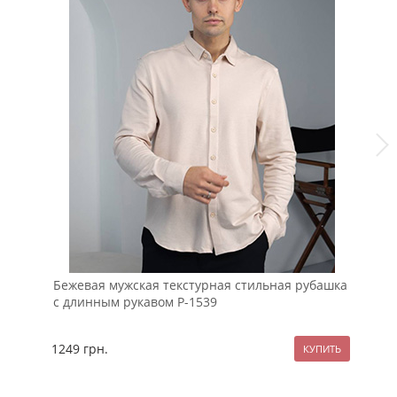
Бежевая мужская текстурная стильная рубашка
Бе
с длинным рукавом Р-1539
пу
1249
грн.
89