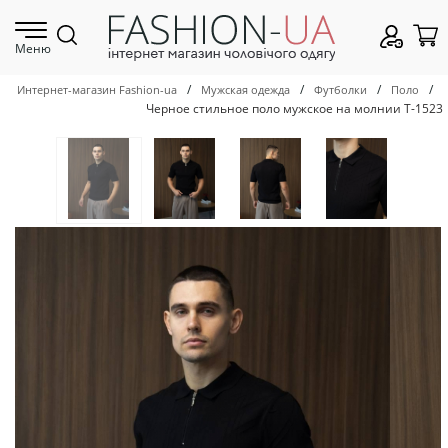
Меню
/
/
/
/
Интернет-магазин Fashion-ua
Мужская одежда
Футболки
Поло
Черное стильное поло мужское на молнии Т-1523