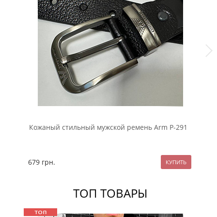
Кожаный стильный мужской ремень Arm Р-291
Мо
пр
679
грн.
49
ТОП ТОВАРЫ