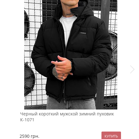
Черный короткий мужской зимний пуховик
Беж
К-1071
фут
2590
грн.
124