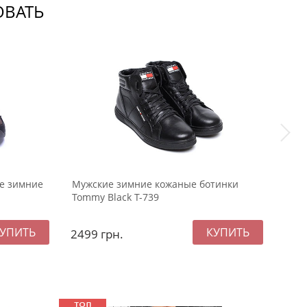
ОВАТЬ
е зимние
Мужские зимние кожаные ботинки
Муж
Tommy Black Т-739
нату
2499
грн.
249