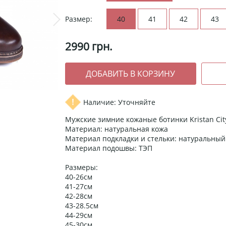
Размер:
40
41
42
43
2990
грн.
Наличие: Уточняйте
Мужские зимние кожаные ботинки Kristan City
Материал: натуральная кожа
Материал подкладки и стельки: натуральный
Материал подошвы: ТЭП
Размеры:
40-26см
41-27см
42-28см
43-28.5см
44-29см
45-30см