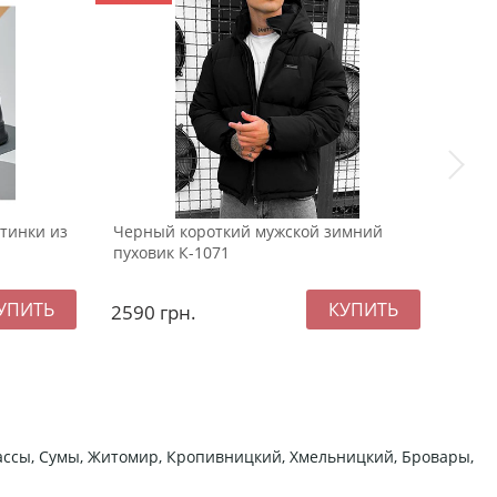
тинки из
Черный короткий мужской зимний
Коро
пуховик К-1071
пухо
2590
грн.
259
ркассы, Сумы, Житомир, Кропивницкий, Хмельницкий, Бровары,