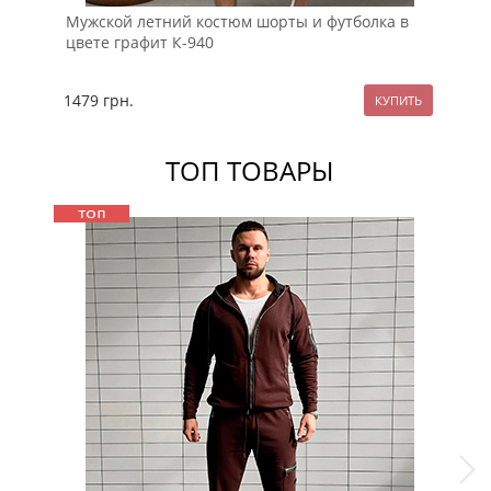
Мужской летний костюм шорты и футболка в
Ле
цвете графит К-940
гр
1479
грн.
13
ТОП ТОВАРЫ