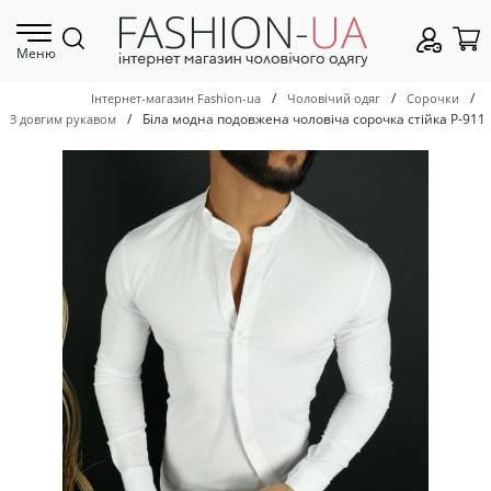
Меню
/
/
/
Інтернет-магазин Fashion-ua
Чоловічий одяг
Сорочки
/
Біла модна подовжена чоловіча сорочка стійка Р-911
З довгим рукавом