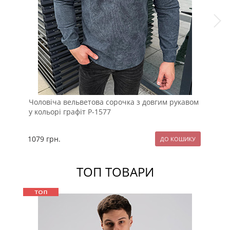
Чоловіча вельветова сорочка з довгим рукавом
Сти
у кольорі графіт Р-1577
чор
1079
грн.
11
ТОП ТОВАРИ