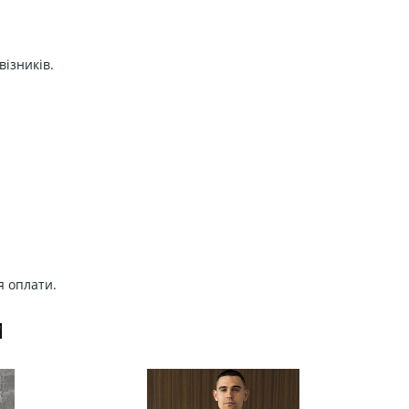
візників.
я оплати.
И