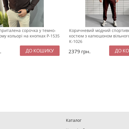
приталена сорочка у темно-
Коричневий модний спортив
му кольорі на кнопках Р-1535
костюм з капюшоном вільног
К-1026
.
2379
грн.
Каталог