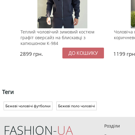
Теплий чоловічий зимовий костюм
Чоловіча 
графіт оверсайз на блискавці з
коричнево
капюшоном К-984
2899
грн.
1199
грн
Теги
Бежеві чоловічі футболки
Бежеві поло чоловічі
Розділи