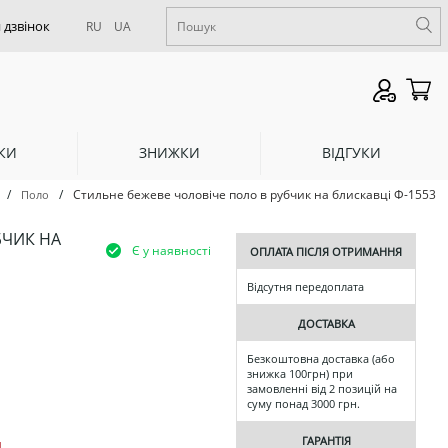
RU
UA
КИ
ЗНИЖКИ
ВІДГУКИ
/
/
Стильне бежеве чоловіче поло в рубчик на блискавці Ф-1553
Поло
БЧИК НА
Є у наявності
ОПЛАТА ПІСЛЯ ОТРИМАННЯ
Відсутня передоплата
ДОСТАВКА
Безкоштовна доставка (або
знижка 100грн) при
замовленні від 2 позицій на
суму понад 3000 грн.
ГАРАНТІЯ