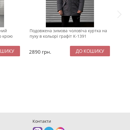
ний
Подовжена зимова чоловіча куртка на
Модн
о крою
пуху в кольорі графіт К-1391
синь
2890
грн.
129
Контакти