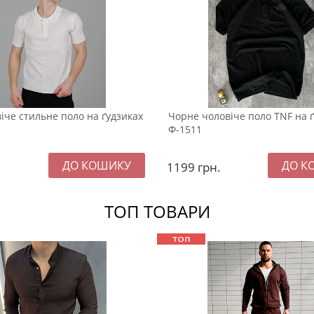
віче стильне поло на ґудзиках
Чорне чоловіче поло TNF на 
Ф-1511
1199
грн.
ТОП ТОВАРИ