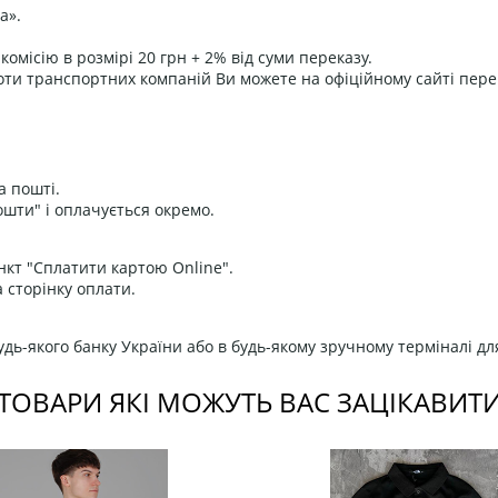
а».
омісію в розмірі 20 грн + 2% від суми переказу.
оти транспортних компаній Ви можете на офіційному сайті пере
а пошті.
ошти" і оплачується окремо.
нкт "Сплатити картою Online".
 сторінку оплати.
дь-якого банку України або в будь-якому зручному терміналі дл
ТОВАРИ ЯКІ МОЖУТЬ ВАС ЗАЦІКАВИТ