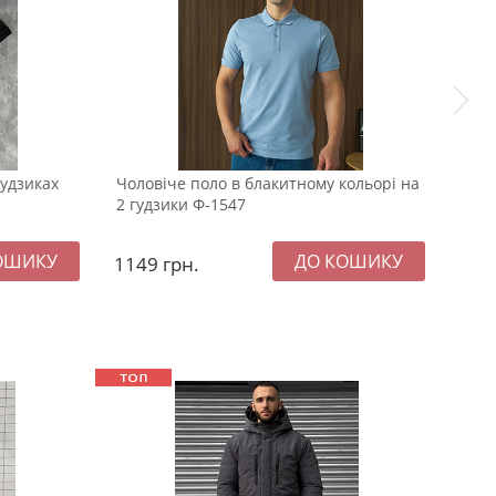
ґудзиках
Чоловіче поло в блакитному кольорі на
Темн
2 гудзики Ф-1547
смуж
1149
грн.
129