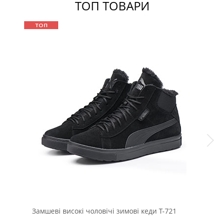
ТОП ТОВАРИ
Замшеві високі чоловічі зимові кеди Т-721
Кор
зим