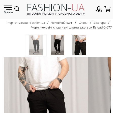
Меню
/
/
/
/
Інтернет-магазин Fashion-ua
Чоловічий одяг
Штани
Джогери
Чорні чоловічі спортивні штани джогери Reload С-677