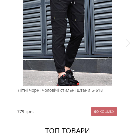
Літні чорні чоловічі стильні штани Б-618
Чо
вс
779
грн.
11
ТОП ТОВАРИ