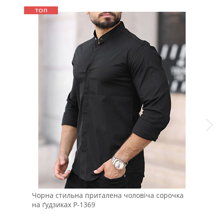
Чорна стильна приталена чоловіча сорочка
Вес
на ґудзиках Р-1369
віл