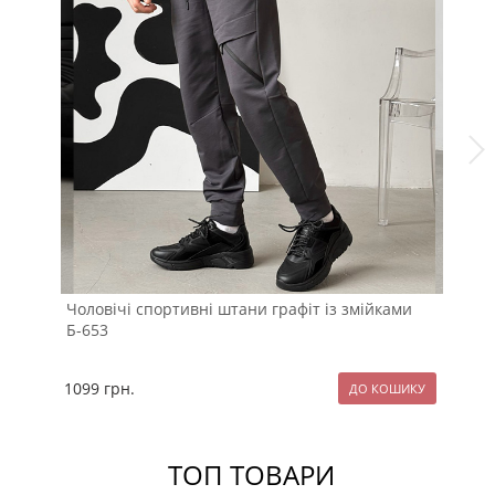
Чоловічі спортивні штани графіт із змійками
Те
Б-653
Б-
1099
грн.
11
ТОП ТОВАРИ