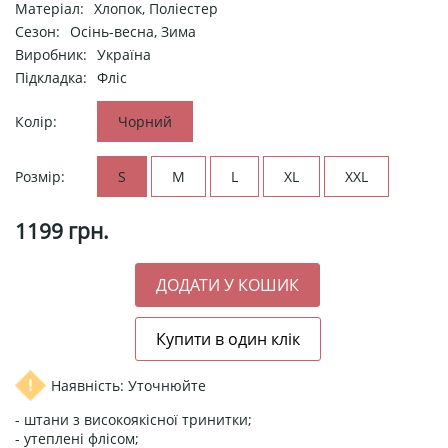
Матеріал:
Хлопок, Поліестер
Сезон:
Осінь-весна, Зима
Виробник:
Україна
Підкладка:
Фліс
Колір:
Чорний
Розмір:
S
M
L
XL
XXL
1199
грн.
Наявність: Уточнюйте
- штани з високоякісної тринитки;
- утеплені флісом;