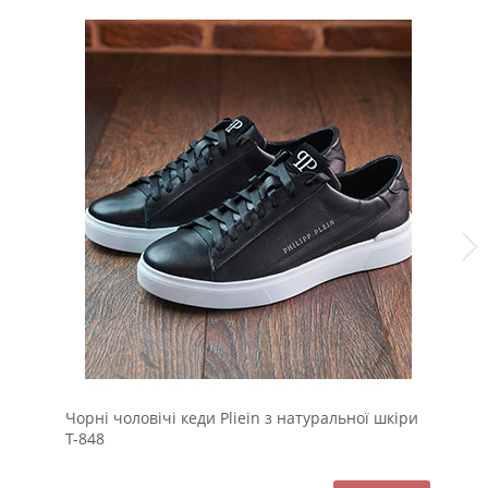
Чорні чоловічі кеди Pliein з натуральної шкіри
Сі
Т-848
Т-