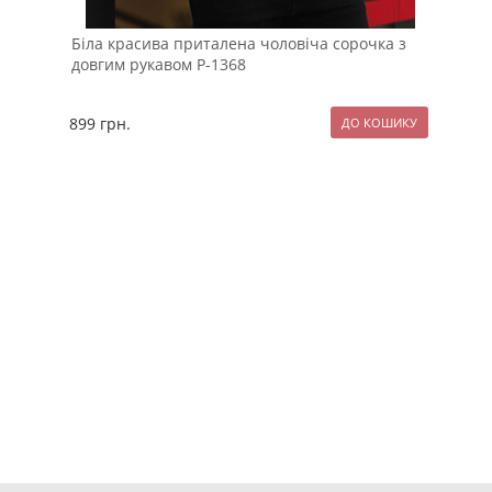
Біла красива приталена чоловіча сорочка з
При
довгим рукавом Р-1368
рук
899
грн.
119